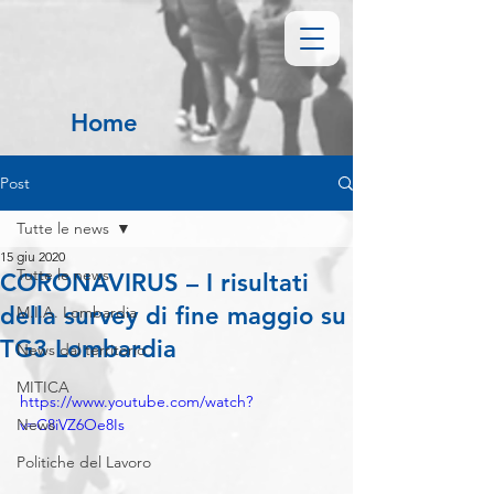
Home
Post
Tutte le news
15 giu 2020
Tutte le news
CORONAVIRUS – I risultati
della survey di fine maggio su
M.I.A. Lombardia
TG3 Lombardia
News dal territorio
MITICA
https://www.youtube.com/watch?
News
v=C8iVZ6Oe8Is
Politiche del Lavoro