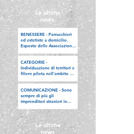
Ecodesign etico e
valorizzazione delle
Le ultime
filiere artigiane"
news
BENESSERE - Parrucchieri
ed estetiste a domicilio.
Esposto delle Associazioni
artigiane lombarde: "Le
regole valgano per tutti"
CATEGORIE -
Individuazione di territori e
filiere pilota nell'ambito del
"Programma V.E.R.A. –
Ecodesign etico e
COMUNICAZIONE - Sono
valorizzazione delle filiere
sempre di più gli
artigiane"
imprenditori stranieri in
Lombardia, la nostra
riflessione sulla stampa
Le ultime
news