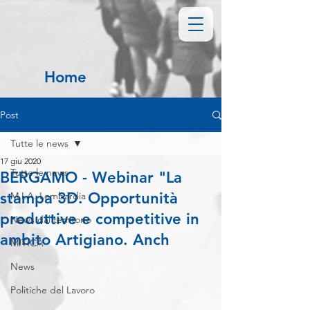
Home
Post
Tutte le news
17 giu 2020
Tutte le news
BERGAMO - Webinar "La
stampa 3D. Opportunità
M.I.A. Lombardia
produttive e competitive in
News dal territorio
ambito Artigiano. Anch
MITICA
News
Politiche del Lavoro