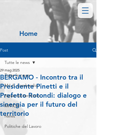
Home
Post
Tutte le news
29 mag 2025
Tutte le news
BERGAMO - Incontro tra il
Presidente Pinetti e il
M.I.A. Lombardia
Prefetto Rotondi: dialogo e
News dal territorio
sinergia per il futuro del
MITICA
territorio
News
Politiche del Lavoro