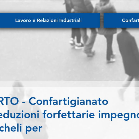
Lavoro e Relazioni Industriali
Confar
O - Confartigianato
deduzioni forfettarie impegn
cheli per