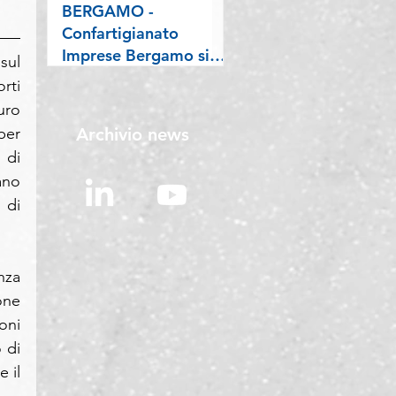
l'economia “sana”
BERGAMO -
Confartigianato
Imprese Bergamo si
ul 
conferma Welfare
ti 
Champion: premiata a
ro 
Roma con l’attestato
Archivio news
er 
Welfare Index PMI
di 
2026
no 
di 
za 
ne 
ni 
di 
il 