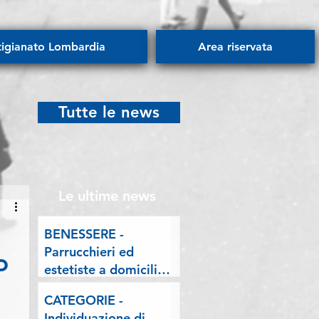
tigianato Lombardia
Area riservata
Tutte le news
Le ultime news
BENESSERE -
Parrucchieri ed
o
estetiste a domicilio.
Esposto delle
CATEGORIE -
Associazioni artigiane
Individuazione di