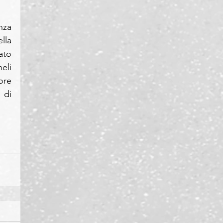
za 
la 
to 
eli 
re 
di 