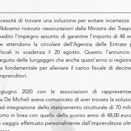
ssità di trovare una soluzione per evitare incertezze s
Abbiamo ricevuto rassicurazioni dalla Ministra dei Traspor
badito l’impegno assunto di garantire l’importo di 48 eu
he attendono la circolare dell’Agenzia delle Entrate p
iscali in scadenza il 20 agosto. Questo l’annuncio 
seguito delle lungaggini che anche quest’anno si registra
ra fondamentale per alleviare il carico fiscale di decine 
imprenditori.
giugno 2020 con le associazioni di rappresentan
tra De Micheli aveva comunicato di aver trovato la soluzio
ad integrazione dello stanziamento strutturale di 70 milio
porto in linea con quello dello scorso anno di 48,00 euro 
 viaggio effettuato personalmente dall’imprenditore oltre 