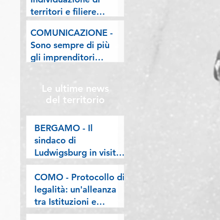
lombarde: "Le regole
territori e filiere
valgano per tutti"
pilota nell'ambito del
COMUNICAZIONE -
"Programma V.E.R.A.
Sono sempre di più
– Ecodesign etico e
gli imprenditori
valorizzazione delle
stranieri in
filiere artigiane"
Lombardia, la nostra
Le ultime news
riflessione sulla
del territorio
stampa
BERGAMO - Il
sindaco di
Ludwigsburg in visita
a Confartigianato
Bergamo: si rafforza
COMO - Protocollo di
una collaborazione
legalità: un'alleanza
lunga oltre vent’anni
tra Istituzioni e
imprese per difendere