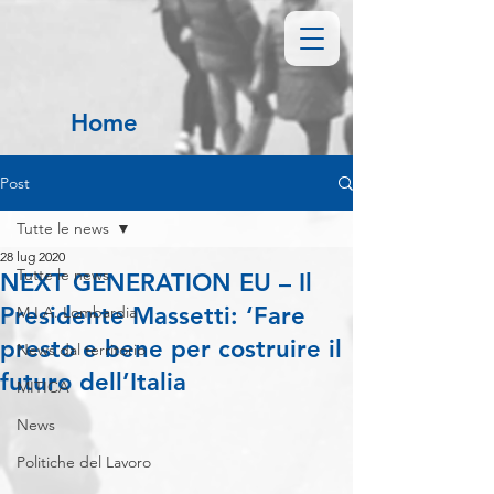
Home
Post
Tutte le news
28 lug 2020
Tutte le news
NEXT GENERATION EU – Il
Presidente Massetti: ‘Fare
M.I.A. Lombardia
presto e bene per costruire il
News dal territorio
futuro dell’Italia
MITICA
News
Politiche del Lavoro