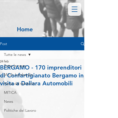
Home
Post
Tutte le news
24 feb
Tutte le news
BERGAMO - 170 imprenditori
di Confartigianato Bergamo in
M.I.A. Lombardia
visita a Dallara Automobili
News dal territorio
MITICA
News
Politiche del Lavoro