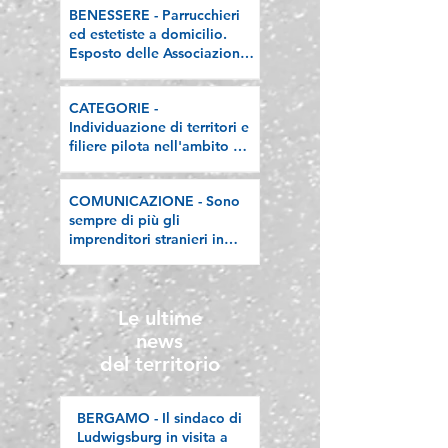
BENESSERE - Parrucchieri
ed estetiste a domicilio.
Esposto delle Associazioni
artigiane lombarde: "Le
regole valgano per tutti"
CATEGORIE -
Individuazione di territori e
filiere pilota nell'ambito del
"Programma V.E.R.A. –
Ecodesign etico e
COMUNICAZIONE - Sono
valorizzazione delle filiere
sempre di più gli
artigiane"
imprenditori stranieri in
Lombardia, la nostra
riflessione sulla stampa
Le ultime
news
del territorio
BERGAMO - Il sindaco di
Ludwigsburg in visita a