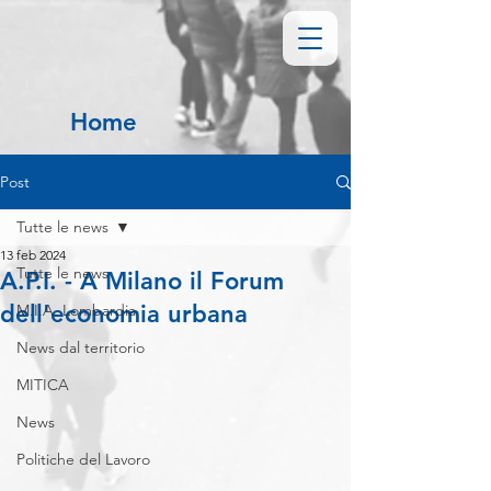
Home
Post
Tutte le news
13 feb 2024
Tutte le news
A.P.I. - A Milano il Forum
dell'economia urbana
M.I.A. Lombardia
News dal territorio
MITICA
News
Politiche del Lavoro