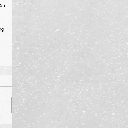
ti 
li 