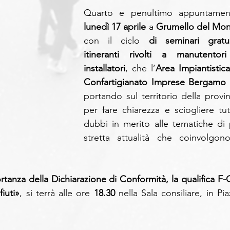
lunedì 17 aprile
 a 
Grumello del Mon
con il ciclo 
di seminari gratuit
itineranti rivolti a manutentori
installatori
, che l’
Area Impiantistica
Confartigianato Imprese Bergamo
 
portando sul territorio della provinc
per fare chiarezza e sciogliere tutti
dubbi in merito alle tematiche di p
stretta attualità che coinvolgono 
rtanza della Dichiarazione di Conformità, la qualifica F-G
fiuti»
, si terrà alle ore 
18.30
 nella Sala consiliare, in Pia