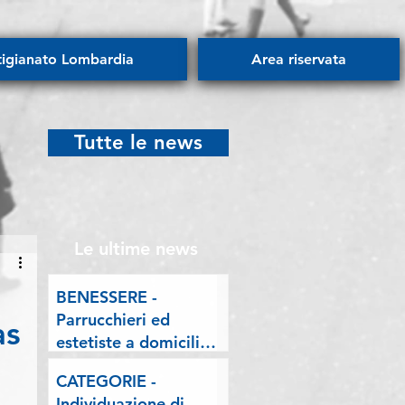
tigianato Lombardia
Area riservata
Tutte le news
Le ultime news
BENESSERE -
Parrucchieri ed
as
estetiste a domicilio.
Esposto delle
CATEGORIE -
Associazioni artigiane
Individuazione di