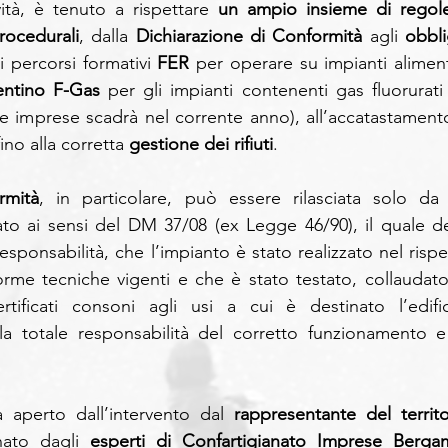
ività, è tenuto a rispettare 
un ampio insieme di regole
rocedurali
, dalla 
Dichiarazione di Conformità
 agli 
obbli
i
percorsi formativi 
FER
 per operare su impianti alimenta
entino F-Gas
 per gli impianti contenenti gas fluorurati 
te imprese scadrà nel corrente anno), all’accatastamento
fino alla corretta 
gestione dei rifiuti
.
rmità
, in particolare,
può essere rilasciata solo da 
ato ai sensi del DM 37/08 (ex Legge 46/90), il quale de
responsabilità, che l’impianto è stato realizzato nel rispe
orme tecniche vigenti e che è stato testato, collaudato,
rtificati consoni agli usi a cui è destinato l’edifici
totale responsabilità del corretto funzionamento e 
 aperto dall’intervento dal 
rappresentante del territor
nato dagli 
esperti di Confartigianato Imprese Bergam