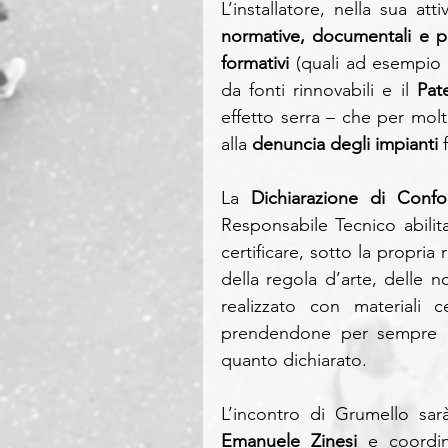
L’installatore, nella sua att
normative, documentali e p
formativi 
(quali ad esempio 
da fonti rinnovabili e il 
Pat
effetto serra – che per mol
alla 
denuncia degli impianti
 
La
 Dichiarazione di Confo
Responsabile Tecnico abilit
certificare, sotto la propria 
della regola d’arte, delle n
realizzato con materiali ce
prendendone per sempre la 
quanto dichiarato.
L’incontro di Grumello sarà
Emanuele Zinesi 
e coordi