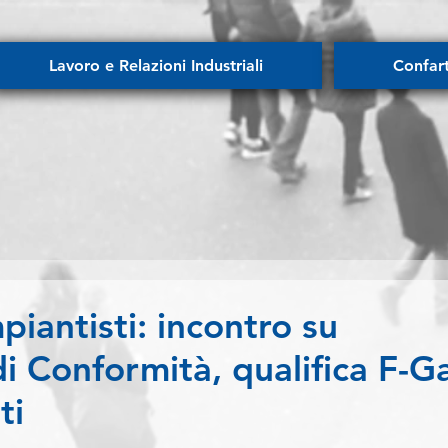
Lavoro e Relazioni Industriali
Confar
antisti: incontro su
i Conformità, qualifica F-G
ti