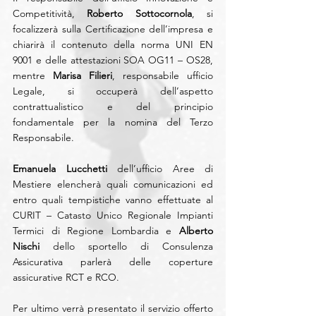
Competitività, 
Roberto Sottocornola
, si 
focalizzerà sulla Certificazione dell’impresa e 
chiarirà il contenuto della norma UNI EN 
9001 e delle attestazioni SOA OG11 – OS28, 
mentre 
Marisa Filieri
, responsabile ufficio 
Legale, si occuperà dell’aspetto 
contrattualistico e del principio 
fondamentale per la nomina del Terzo 
Responsabile.
Emanuela Lucchetti
 dell’ufficio Aree di 
Mestiere elencherà quali comunicazioni ed 
entro quali tempistiche vanno effettuate al 
CURIT – Catasto Unico Regionale Impianti 
Termici di Regione Lombardia e 
Alberto 
Nischi
 dello sportello di Consulenza 
Assicurativa parlerà delle coperture 
assicurative RCT e RCO.
Per ultimo verrà presentato il servizio offerto 