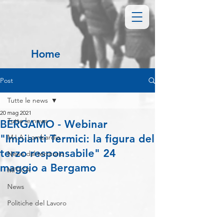
Home
Post
Tutte le news
20 mag 2021
Tutte le news
BERGAMO - Webinar
"Impianti Termici: la figura del
M.I.A. Lombardia
terzo responsabile" 24
News dal territorio
maggio a Bergamo
MITICA
News
Politiche del Lavoro