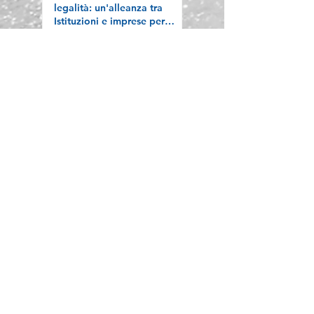
legalità: un'alleanza tra
Istituzioni e imprese per
difendere l'economia
“sana”
BERGAMO -
Confartigianato Imprese
Bergamo si conferma
Welfare Champion:
premiata a Roma con
l’attestato Welfare Index
PMI 2026
Archivio news