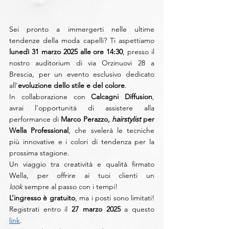
Sei pronto a immergerti nelle ultime 
tendenze della moda capelli? Ti aspettiamo 
lunedì 31 marzo 2025 alle ore 14:30
, presso il 
nostro auditorium di via Orzinuovi 28 a 
Brescia, per un evento esclusivo dedicato 
all’
evoluzione dello stile e del colore
.
In collaborazione con 
Calcagni Diffusion
, 
avrai l’opportunità di assistere alla 
performance di 
Marco Perazzo,
 hairstylist
 per 
Wella Professional
, che svelerà le tecniche 
più innovative e i colori di tendenza per la 
prossima stagione.
Un viaggio tra creatività e qualità firmato 
Wella, per offrire ai tuoi clienti un 
look
 sempre al passo con i tempi!
L’ingresso è gratuito
, ma i posti sono limitati! 
Registrati entro il 
27 marzo 2025
 a questo 
link
.