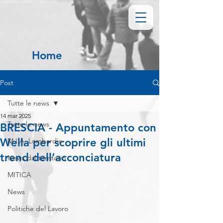
Home
Post
Tutte le news
14 mar 2025
Tutte le news
BRESCIA - Appuntamento con
Wella per scoprire gli ultimi
M.I.A. Lombardia
trend dell’acconciatura
News dal territorio
MITICA
News
Politiche del Lavoro