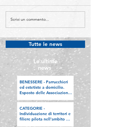
Scrivi un commento...
COMO - Protocollo di
BERGAMO -
legalità: un'alleanza tra
Confartigianato
Istituzioni e imprese per
Bergamo si con
difendere l'economia
Welfare Champi
Tutte le news
“sana”
premiata a Rom
l’attestato Welf
PMI 2026
Le ultime
news
BENESSERE - Parrucchieri
ed estetiste a domicilio.
Esposto delle Associazioni
artigiane lombarde: "Le
regole valgano per tutti"
CATEGORIE -
Individuazione di territori e
filiere pilota nell'ambito del
"Programma V.E.R.A. –