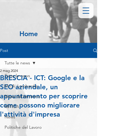
Home
Post
Tutte le news
2 mag 2024
Tutte le news
BRESCIA - ICT: Google e la
SEO aziendale, un
M.I.A. Lombardia
appuntamento per scoprire
News dal territorio
come possono migliorare
MITICA
l'attività d'impresa
News
Politiche del Lavoro