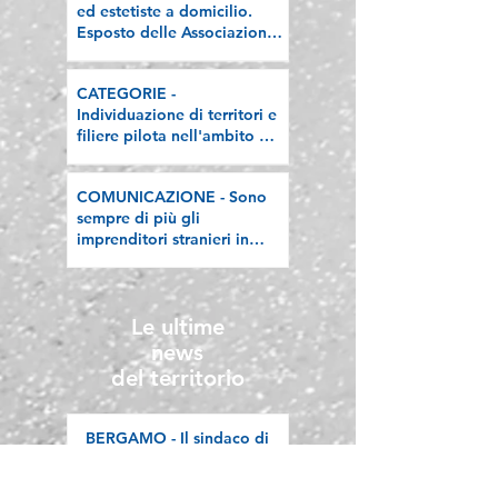
ed estetiste a domicilio.
Esposto delle Associazioni
artigiane lombarde: "Le
regole valgano per tutti"
CATEGORIE -
Individuazione di territori e
filiere pilota nell'ambito del
"Programma V.E.R.A. –
Ecodesign etico e
COMUNICAZIONE - Sono
valorizzazione delle filiere
sempre di più gli
artigiane"
imprenditori stranieri in
Lombardia, la nostra
riflessione sulla stampa
Le ultime
news
del territorio
BERGAMO - Il sindaco di
Ludwigsburg in visita a
Confartigianato Bergamo: