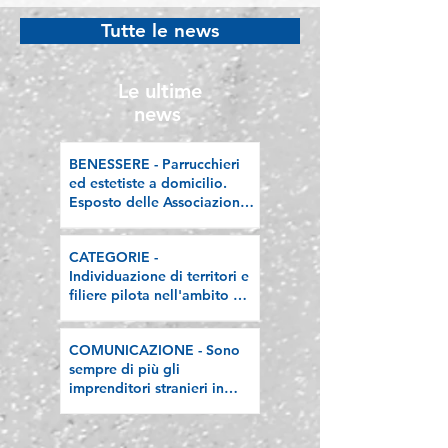
nell'ambito del
Lombardia, la n
Tutte le news
"Programma V.E.R.A. –
riflessione sull
Ecodesign etico e
valorizzazione delle
Le ultime
filiere artigiane"
news
BENESSERE - Parrucchieri
ed estetiste a domicilio.
Esposto delle Associazioni
artigiane lombarde: "Le
regole valgano per tutti"
CATEGORIE -
Individuazione di territori e
filiere pilota nell'ambito del
"Programma V.E.R.A. –
Ecodesign etico e
COMUNICAZIONE - Sono
valorizzazione delle filiere
sempre di più gli
artigiane"
imprenditori stranieri in
Lombardia, la nostra
riflessione sulla stampa