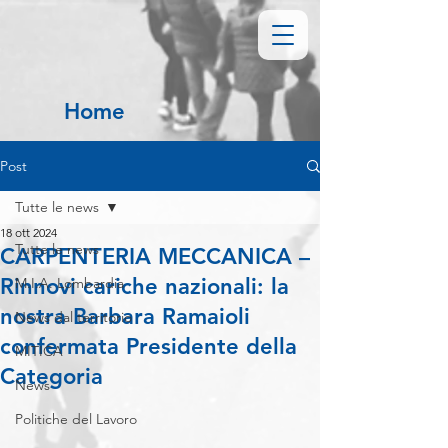
Home
Post
Tutte le news
18 ott 2024
Tutte le news
CARPENTERIA MECCANICA –
Rinnovi cariche nazionali: la
M.I.A. Lombardia
nostra Barbara Ramaioli
News dal territorio
confermata Presidente della
MITICA
Categoria
News
Politiche del Lavoro