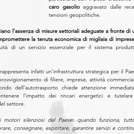
caro gasolio
 aggravato dalle recen
tensioni geopolitiche.
iano l’assenza di misure settoriali adeguate a fronte di u
ompromettere la tenuta economica di migliaia di impres
ità di un servizio essenziale per il sistema produtti
rappresenta infatti un’infrastruttura strategica per il Pae
rovvigionamento di filiere, imprese, attività commerciali
ondo dell’autotrasporto chiede attenzione immediata
ntenere l’impatto dei rincari energetici e tutelare 
el settore.
 motori silenziosi del Paese: quando funziona, tutto 
are, consegnare, esportare, garantire servizi e continui