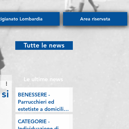
tigianato Lombardia
Area riservata
Tutte le news
Le ultime news
si
BENESSERE -
Parrucchieri ed
estetiste a domicilio.
Esposto delle
CATEGORIE -
Associazioni artigiane
Individuazione di