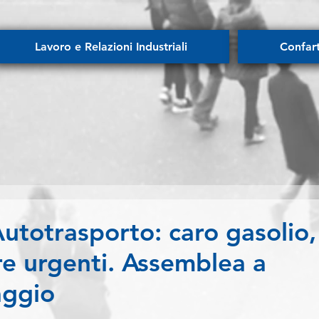
Lavoro e Relazioni Industriali
Confar
totrasporto: caro gasolio, 
e urgenti. Assemblea a
aggio