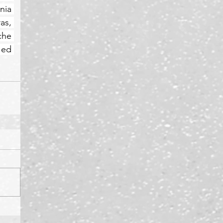
ia 
s, 
he 
ed 