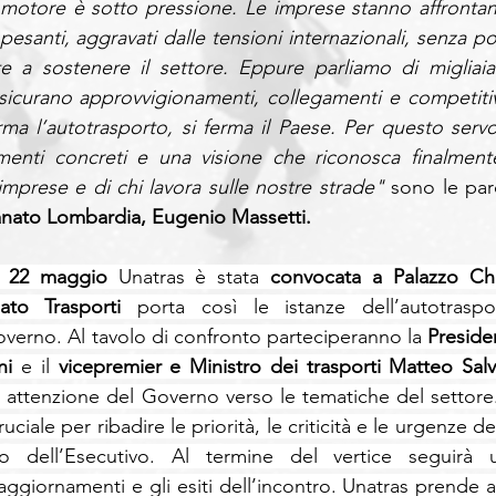
o motore è sotto pressione. Le imprese stanno affrontan
esanti, aggravati dalle tensioni internazionali, senza pot
 a sostenere il settore. Eppure parliamo di migliaia 
icurano approvvigionamenti, collegamenti e competitivi
rma l’autotrasporto, si ferma il Paese. Per questo servo
menti concreti e una visione che riconosca finalmente 
imprese e di chi lavora sulle nostre strade" 
sono le paro
ianato Lombardia, Eugenio Massetti.
ì 22 maggio 
Unatras è stata
 convocata a Palazzo Ch
nato Trasporti
 porta così le istanze dell’autotraspor
Governo. Al tavolo di confronto parteciperanno la
 Preside
ni
 e il 
vicepremier e Ministro dei trasporti Matteo Salv
 attenzione del Governo verso le tematiche del settore. 
iale per ribadire le priorità, le criticità e le urgenze del
o dell’Esecutivo. Al termine del vertice seguirà u
aggiornamenti e gli esiti dell’incontro. Unatras prende at