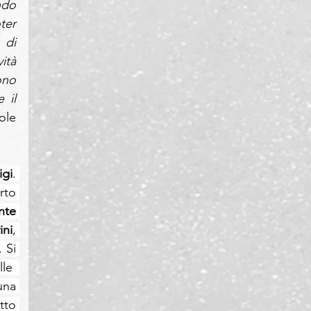
do 
er 
di 
tà 
no 
il 
le 
igi
. 
to 
nte 
ini
, 
Si 
le  
na 
to 