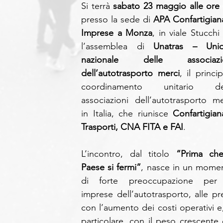
Si terrà 
sabato 23 maggio alle ore
presso la sede di 
APA Confartigiana
Imprese a Monza
, in viale Stucchi 
l’assemblea di 
Unatras – Unio
nazionale delle associazio
dell’autotrasporto merci
, il princip
coordinamento unitario del
associazioni dell’autotrasporto mer
in Italia, che riunisce 
Confartigiana
Trasporti, CNA FITA e FAI
.
L’incontro, dal titolo 
“Prima che 
Paese si fermi”
, nasce in un momen
di forte preoccupazione per 
imprese dell’autotrasporto, alle pre
con l’aumento dei costi operativi e, 