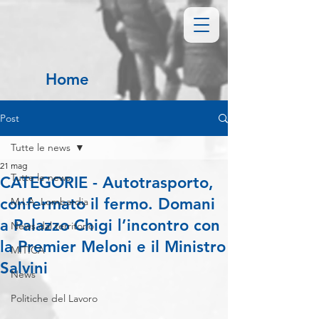
Home
Post
Tutte le news
21 mag
Tutte le news
CATEGORIE - Autotrasporto,
confermato il fermo. Domani
M.I.A. Lombardia
a Palazzo Chigi l’incontro con
News dal territorio
la Premier Meloni e il Ministro
MITICA
Salvini
News
Politiche del Lavoro