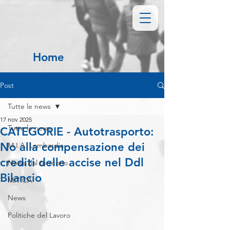
Home
Post
Tutte le news
17 nov 2025
Tutte le news
CATEGORIE - Autotrasporto:
No alla compensazione dei
M.I.A. Lombardia
crediti delle accise nel Ddl
News dal territorio
Bilancio
MITICA
News
Politiche del Lavoro