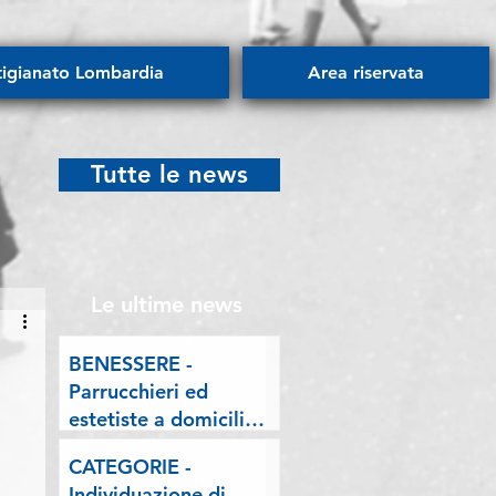
tigianato Lombardia
Area riservata
Tutte le news
Le ultime news
BENESSERE -
Parrucchieri ed
estetiste a domicilio.
Esposto delle
CATEGORIE -
Associazioni artigiane
Individuazione di