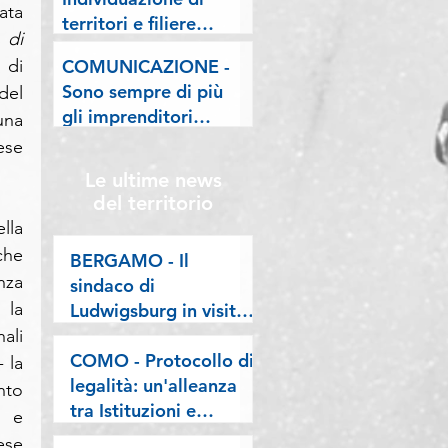
lombarde: "Le regole
ta 
territori e filiere
valgano per tutti"
di 
pilota nell'ambito del
di 
COMUNICAZIONE -
"Programma V.E.R.A.
Sono sempre di più
el 
– Ecodesign etico e
gli imprenditori
na 
valorizzazione delle
stranieri in
se 
filiere artigiane"
Lombardia, la nostra
Le ultime news
riflessione sulla
del territorio
stampa
la 
he 
BERGAMO - Il
za 
sindaco di
la 
Ludwigsburg in visita
a Confartigianato
li 
Bergamo: si rafforza
COMO - Protocollo di
la 
una collaborazione
legalità: un'alleanza
to 
lunga oltre vent’anni
tra Istituzioni e
 e 
imprese per difendere
se 