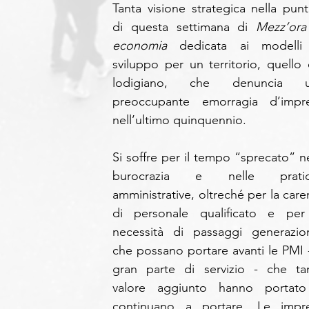
Tanta visione strategica nella punta
di questa settimana di 
Mezz’ora 
economia 
dedicata ai modelli 
sviluppo per un territorio, quello d
lodigiano, che denuncia u
preoccupante emorragia d’impre
nell’ultimo quinquennio.
Si soffre per il tempo “sprecato” nel
burocrazia e nelle pratic
amministrative, oltreché per la caren
di personale qualificato e per 
necessità di passaggi generaziona
che possano portare avanti le PMI - 
gran parte di servizio - che tan
valore aggiunto hanno portato
continuano a portare. Le impre