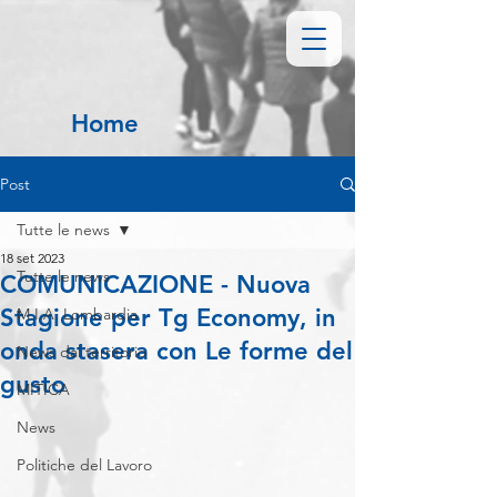
Home
Post
Tutte le news
18 set 2023
Tutte le news
COMUNICAZIONE - Nuova
Stagione per Tg Economy, in
M.I.A. Lombardia
onda stasera con Le forme del
News dal territorio
gusto
MITICA
News
Politiche del Lavoro