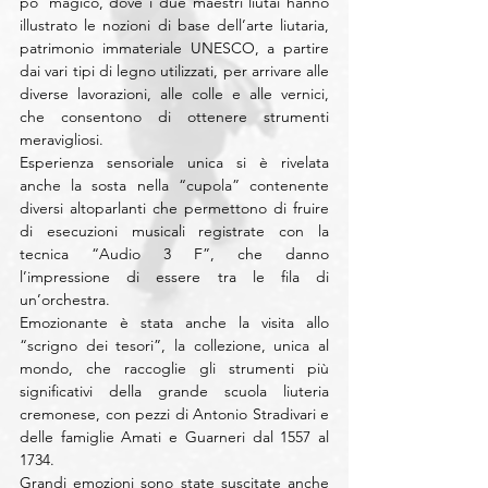
po’ magico, dove i due maestri liutai hanno 
illustrato le nozioni di base dell’arte liutaria, 
patrimonio immateriale UNESCO, a partire 
dai vari tipi di legno utilizzati, per arrivare alle 
diverse lavorazioni, alle colle e alle vernici, 
che consentono di ottenere strumenti 
meravigliosi.
Esperienza sensoriale unica si è rivelata 
anche la sosta nella “cupola” contenente 
diversi altoparlanti che permettono di fruire 
di esecuzioni musicali registrate con la 
tecnica “Audio 3 F”, che danno 
l’impressione di essere tra le fila di 
un’orchestra.
Emozionante è stata anche la visita allo 
“scrigno dei tesori”, la collezione, unica al 
mondo, che raccoglie gli strumenti più 
significativi della grande scuola liuteria 
cremonese, con pezzi di Antonio Stradivari e 
delle famiglie Amati e Guarneri dal 1557 al 
1734.
Grandi emozioni sono state suscitate anche 