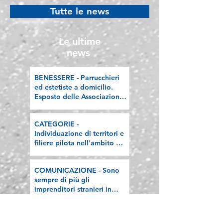
difendere l'economia
Welfare Champi
Tutte le news
“sana”
premiata a Rom
l’attestato Welf
PMI 2026
Le ultime
news
BENESSERE - Parrucchieri
ed estetiste a domicilio.
Esposto delle Associazioni
artigiane lombarde: "Le
regole valgano per tutti"
CATEGORIE -
Individuazione di territori e
filiere pilota nell'ambito del
"Programma V.E.R.A. –
Ecodesign etico e
COMUNICAZIONE - Sono
valorizzazione delle filiere
sempre di più gli
artigiane"
imprenditori stranieri in
Lombardia, la nostra
riflessione sulla stampa