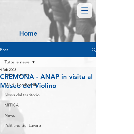
Home
Post
Tutte le news
4 feb 2025
Tutte le news
CREMONA - ANAP in visita al
Museo del Violino
M.I.A. Lombardia
News dal territorio
MITICA
News
Politiche del Lavoro