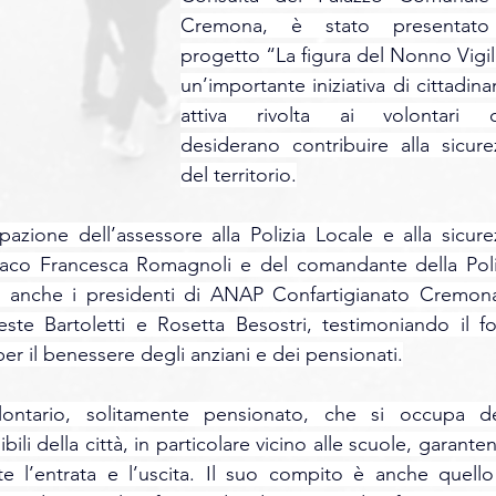
Cremona, è stato presentato 
progetto “La figura del Nonno Vigile
un’importante iniziativa di cittadina
attiva rivolta ai volontari c
desiderano contribuire alla sicurez
del territorio.
pazione dell’assessore alla Polizia Locale e alla sicurez
daco Francesca Romagnoli e del comandante della Poliz
ti anche i presidenti di ANAP Confartigianato Cremona
 Bartoletti e Rosetta Besostri, testimoniando il for
er il benessere degli anziani e dei pensionati.
ntario, solitamente pensionato, che si occupa del
ili della città, in particolare vicino alle scuole, garante
e l’entrata e l’uscita. Il suo compito è anche quello 