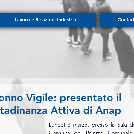
Lavoro e Relazioni Industriali
Confar
no Vigile: presentato il
ttadinanza Attiva di Anap
Lunedì 3 marzo, presso la Sala del
Consulta del Palazzo Comunale 