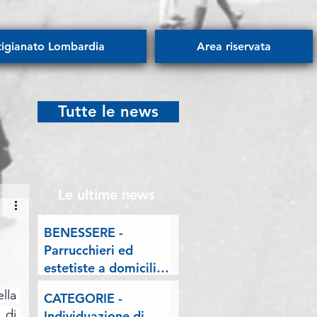
tigianato Lombardia
Area riservata
Tutte le news
Le ultime news
BENESSERE -
Parrucchieri ed
estetiste a domicilio.
Esposto delle
la 
CATEGORIE -
Associazioni artigiane
di 
Individuazione di