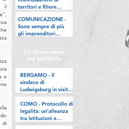
lombarde: "Le regole
il 
territori e filiere
valgano per tutti"
pilota nell'ambito del
”, 
COMUNICAZIONE -
"Programma V.E.R.A.
nza 
Sono sempre di più
– Ecodesign etico e
he 
gli imprenditori
valorizzazione delle
za 
stranieri in
filiere artigiane"
Lombardia, la nostra
Le ultime news
riflessione sulla
del territorio
za 
stampa
ia 
BERGAMO - Il
 e 
sindaco di
te 
Ludwigsburg in visita
a Confartigianato
Bergamo: si rafforza
COMO - Protocollo di
la 
una collaborazione
legalità: un'alleanza
ndo 
lunga oltre vent’anni
tra Istituzioni e
di 
imprese per difendere