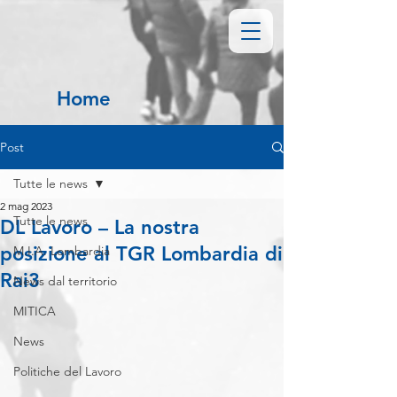
Home
Post
Tutte le news
2 mag 2023
Tutte le news
DL Lavoro – La nostra
posizione al TGR Lombardia di
M.I.A. Lombardia
Rai3
News dal territorio
MITICA
News
Politiche del Lavoro