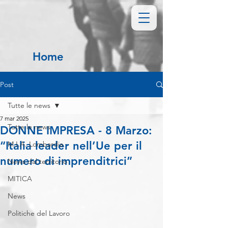
Home
Post
Tutte le news
7 mar 2025
Tutte le news
DONNE IMPRESA - 8 Marzo:
“Italia leader nell’Ue per il
M.I.A. Lombardia
numero di imprenditrici”
News dal territorio
MITICA
News
Politiche del Lavoro