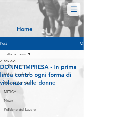
Home
Post
Tutte le news
22 nov 2022
Tutte le news
DONNE IMPRESA - In prima
linea contro ogni forma di
M.I.A. Lombardia
violenza sulle donne
News dal territorio
MITICA
News
Politiche del Lavoro