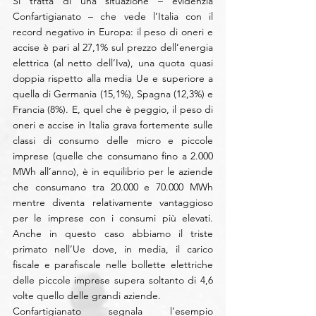
Si tratta di una situazione – evidenzia 
Confartigianato – che vede l’Italia con il 
record negativo in Europa: il peso di oneri e 
accise è pari al 27,1% sul prezzo dell’energia 
elettrica (al netto dell’Iva), una quota quasi 
doppia rispetto alla media Ue e superiore a 
quella di Germania (15,1%), Spagna (12,3%) e 
Francia (8%). E, quel che è peggio, il peso di 
oneri e accise in Italia grava fortemente sulle 
classi di consumo delle micro e piccole 
imprese (quelle che consumano fino a 2.000 
MWh all’anno), è in equilibrio per le aziende 
che consumano tra 20.000 e 70.000 MWh 
mentre diventa relativamente vantaggioso 
per le imprese con i consumi più elevati. 
Anche in questo caso abbiamo il triste 
primato nell’Ue dove, in media, il carico 
fiscale e parafiscale nelle bollette elettriche 
delle piccole imprese supera soltanto di 4,6 
volte quello delle grandi aziende.
Confartigianato segnala l’esempio 