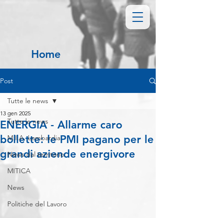
Home
Post
Tutte le news
13 gen 2025
Tutte le news
ENERGIA - Allarme caro
bollette: le PMI pagano per le
M.I.A. Lombardia
grandi aziende energivore
News dal territorio
MITICA
News
Politiche del Lavoro