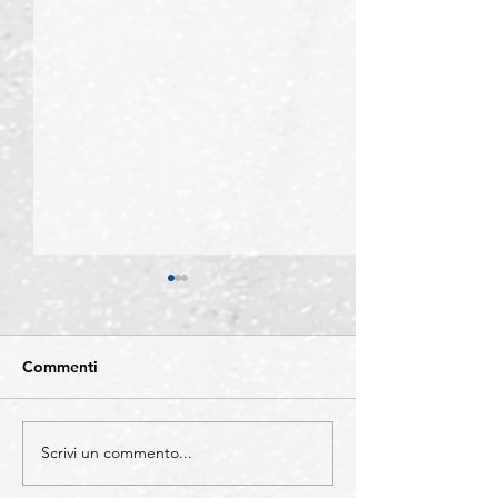
Commenti
Scrivi un commento...
CATEGORIE -
COMUNICAZIO
Individuazione di
Sono sempre di 