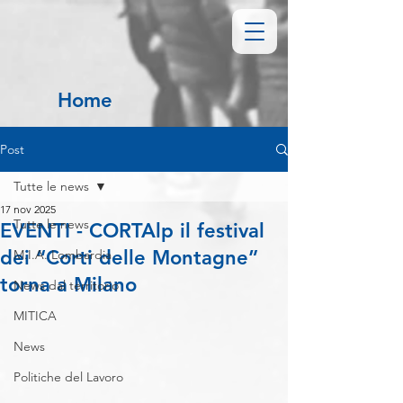
Home
Post
Tutte le news
17 nov 2025
Tutte le news
EVENTI - CORTAlp il festival
dei “Corti delle Montagne”
M.I.A. Lombardia
torna a Milano
News dal territorio
MITICA
News
Politiche del Lavoro