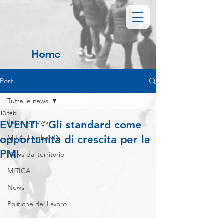
Home
Post
Tutte le news
13 feb
Tutte le news
EVENTI - Gli standard come
opportunità di crescita per le
M.I.A. Lombardia
PMI
News dal territorio
MITICA
News
Politiche del Lavoro