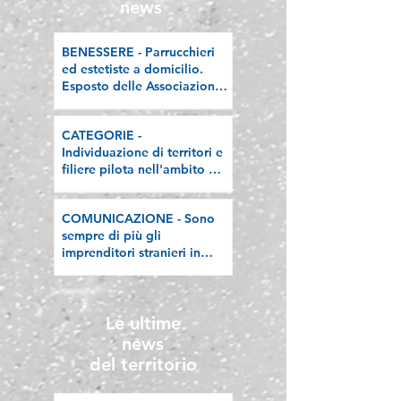
filiere artigiane"
news
BENESSERE - Parrucchieri
ed estetiste a domicilio.
Esposto delle Associazioni
artigiane lombarde: "Le
regole valgano per tutti"
CATEGORIE -
Individuazione di territori e
filiere pilota nell'ambito del
"Programma V.E.R.A. –
Ecodesign etico e
COMUNICAZIONE - Sono
valorizzazione delle filiere
sempre di più gli
artigiane"
imprenditori stranieri in
Lombardia, la nostra
riflessione sulla stampa
Le ultime
news
del territorio