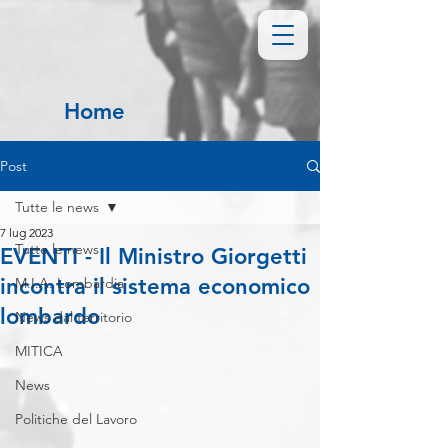
Home
Post
Tutte le news
7 lug 2023
Tutte le news
EVENTI - Il Ministro Giorgetti
incontra il sistema economico
M.I.A. Lombardia
lombardo
News dal territorio
MITICA
News
Politiche del Lavoro