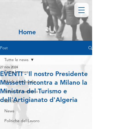
Home
Post
Tutte le news
27 nov 2024
Tutte le news
EVENTI - Il nostro Presidente
Massetti incontra a Milano la
M.I.A. Lombardia
Ministra del Turismo e
News dal territorio
dell'Artigianato d'Algeria
MITICA
News
Politiche del Lavoro