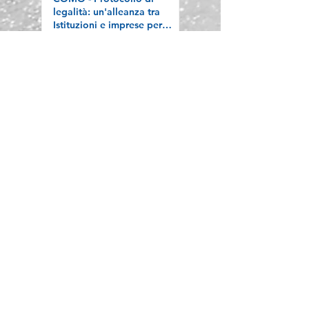
legalità: un'alleanza tra
Istituzioni e imprese per
difendere l'economia
“sana”
BERGAMO -
Confartigianato Imprese
Bergamo si conferma
Welfare Champion:
premiata a Roma con
l’attestato Welfare Index
PMI 2026
Archivio news