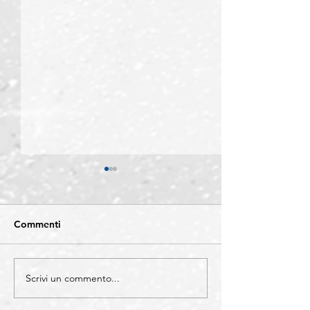
Commenti
Scrivi un commento...
CATEGORIE -
COMUNICAZIO
Individuazione di
Sono sempre di 