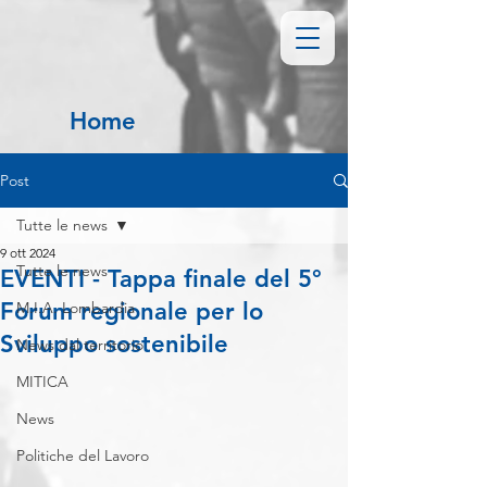
Home
Post
Tutte le news
9 ott 2024
Tutte le news
EVENTI - Tappa finale del 5°
Forum regionale per lo
M.I.A. Lombardia
Sviluppo sostenibile
News dal territorio
MITICA
News
Politiche del Lavoro