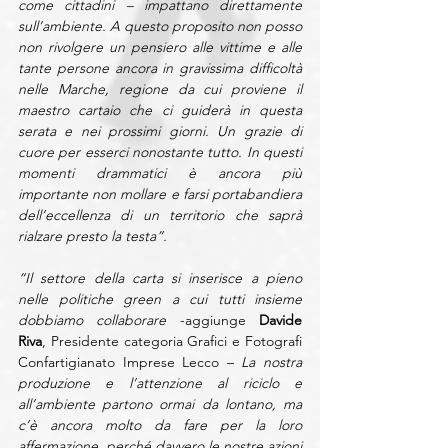
come cittadini – impattano direttamente 
sull’ambiente. A questo proposito non posso 
non rivolgere un pensiero alle vittime e alle 
tante persone ancora in gravissima difficoltà 
nelle Marche, regione da cui proviene il 
maestro cartaio che ci guiderà in questa 
serata e nei prossimi giorni. Un grazie di 
cuore per esserci nonostante tutto. In questi 
momenti drammatici è ancora più 
importante non mollare e farsi portabandiera 
dell’eccellenza di un territorio che saprà 
rialzare presto la testa”.
“Il settore della carta si inserisce a pieno 
nelle politiche green a cui tutti insieme 
dobbiamo collaborare 
-aggiunge 
Davide 
Riva
, Presidente categoria Grafici e Fotografi 
Confartigianato Imprese Lecco – 
La nostra 
produzione e l’attenzione al riciclo e 
all’ambiente partono ormai da lontano, ma 
c’è ancora molto da fare per la loro 
affermazione, perché davvero le nostre azioni 