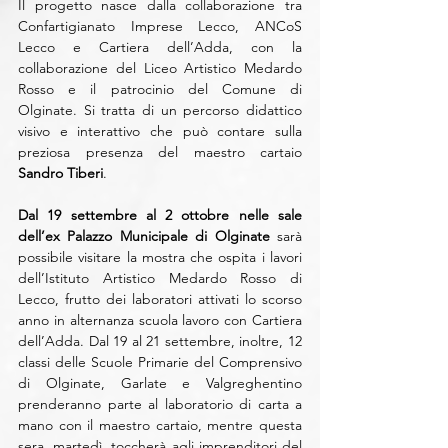
Il progetto nasce dalla collaborazione tra 
Confartigianato Imprese Lecco, ANCoS 
Lecco e Cartiera dell’Adda, con la 
collaborazione del Liceo Artistico Medardo 
Rosso e il patrocinio del Comune di 
Olginate. Si tratta di un percorso didattico 
visivo e interattivo che può contare sulla 
preziosa presenza del maestro cartaio 
Sandro Tiberi
.
Dal 19 settembre al 2 ottobre nelle sale 
dell’ex Palazzo Municipale di Olginate
 sarà 
possibile visitare la mostra che ospita i lavori 
dell’Istituto Artistico Medardo Rosso di 
Lecco, frutto dei laboratori attivati lo scorso 
anno in alternanza scuola lavoro con Cartiera 
dell’Adda. Dal 19 al 21 settembre, inoltre, 12 
classi delle Scuole Primarie del Comprensivo 
di Olginate, Garlate e Valgreghentino 
prenderanno parte al laboratorio di carta a 
mano con il maestro cartaio, mentre questa 
sera, martedì, toccherà agli imprenditori del 