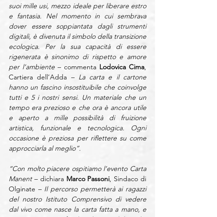
suoi mille usi, mezzo ideale per liberare estro 
e fantasia. Nel momento in cui sembrava 
dover essere soppiantata dagli strumenti 
digitali, è divenuta il simbolo della transizione 
ecologica. Per la sua capacità di essere 
rigenerata è sinonimo di rispetto e amore 
per l’ambiente 
– commenta 
Lodovica Cima
, 
Cartiera dell’Adda – 
La carta e il cartone 
hanno un fascino insostituibile che coinvolge 
tutti e 5 i nostri sensi. Un materiale che un 
tempo era prezioso e che ora è ancora utile 
e aperto a mille possibilità di fruizione 
artistica, funzionale e tecnologica. Ogni 
occasione è preziosa per riflettere su come 
approcciarla al meglio”.
“Con molto piacere ospitiamo l’evento Carta 
Manent 
– dichiara 
Marco Passoni
, Sindaco di 
Olginate –
 Il percorso permetterà ai ragazzi 
del nostro Istituto Comprensivo di vedere 
dal vivo come nasce la carta fatta a mano, e 