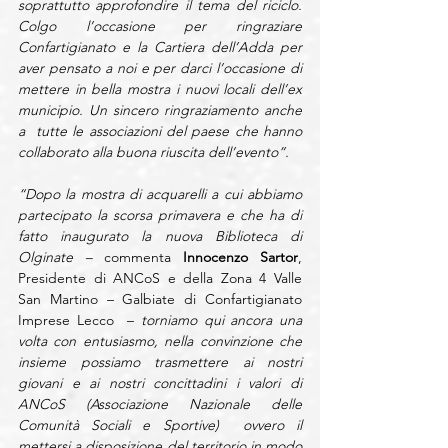
soprattutto approfondire il tema del riciclo. 
Colgo l’occasione per ringraziare 
Confartigianato e la Cartiera dell’Adda per 
aver pensato a noi e per darci l’occasione di 
mettere in bella mostra i nuovi locali dell’ex 
municipio. Un sincero ringraziamento anche 
a  tutte le associazioni del paese che hanno 
collaborato alla buona riuscita dell’evento”.
“Dopo la mostra di acquarelli a cui abbiamo 
partecipato la scorsa primavera e che ha di 
fatto inaugurato la nuova Biblioteca di 
Olginate –
 commenta 
Innocenzo Sartor
, 
Presidente di ANCoS e della Zona 4 Valle 
San Martino – Galbiate di Confartigianato 
Imprese Lecco  –
 torniamo qui ancora una 
volta con entusiasmo, nella convinzione che 
insieme possiamo trasmettere ai nostri 
giovani e ai nostri concittadini i valori di 
ANCoS (Associazione Nazionale delle 
Comunità Sociali e Sportive)  ovvero il 
mettersi a disposizione del territorio in modo 