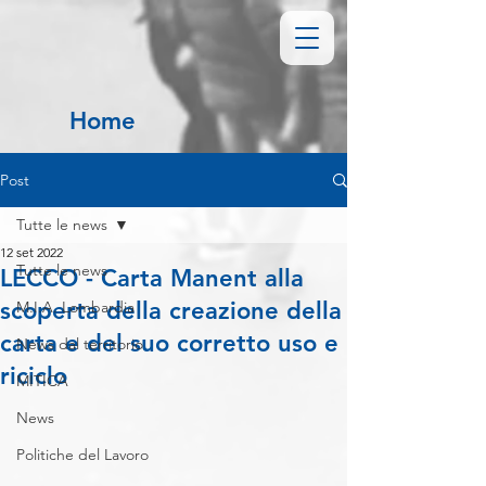
Home
Post
Tutte le news
12 set 2022
Tutte le news
LECCO - Carta Manent alla
scoperta della creazione della
M.I.A. Lombardia
carta e del suo corretto uso e
News dal territorio
riciclo
MITICA
News
Politiche del Lavoro