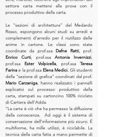
settore carta mettersi alla prova con il 
processo produttivo della carta.
Le “sezioni di architettura” del Medardo 
Rosso, espongono alcuni studi su arredi e 
complementi d’arredo per il riutilizzo delle 
anime in cartone. Le classi sono state 
coordinate da prof.ssa 
Dafne Ratti
, prof. 
Enrico Curti
, prof.ssa 
Antonia Invernizzi
, 
prof.ssa 
Ester Volpicella
, prof.ssa 
Teresa 
Farina
 e la prof.ssa 
Elena Medici.
 Gli studenti 
della “sezione di grafica” coordinati dal prof. 
Mario Carzaniga
, hanno realizzato i pannelli 
esplicativi sul processo produttivo della 
carta, stampati su cartoncino 100% riciclato 
di Cartiera dell’Adda.
“La carta è ciò che ha permesso la diffusione 
della conoscenza.  Ad oggi è il sistema di 
conservazione dell’informazione più sicuro. È 
multiforme, ha mille utilizzi, è riciclabile. La 
tecnica della carta fatta a mano permette di 