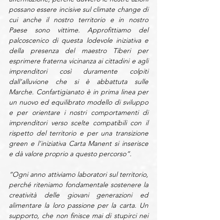
possano essere incisive sul climate change di 
cui anche il nostro territorio e in nostro 
Paese sono vittime. Approfittiamo del 
palcoscenico di questa lodevole iniziativa e 
della presenza del maestro Tiberi per 
esprimere fraterna vicinanza ai cittadini e agli 
imprenditori così duramente colpiti 
dall’alluvione che si è abbattuta sulle 
Marche. Confartigianato è in prima linea per 
un nuovo ed equilibrato modello di sviluppo 
e per orientare i nostri comportamenti di 
imprenditori verso scelte compatibili con il 
rispetto del territorio e per una transizione 
green e l’iniziativa Carta Manent si inserisce 
e dà valore proprio a questo percorso”.
“Ogni anno attiviamo laboratori sul territorio, 
perché riteniamo fondamentale sostenere la 
creatività delle giovani generazioni ed 
alimentare la loro passione per la carta. Un 
supporto, che non finisce mai di stupirci nei 