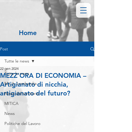
Home
Post
Tutte le news
22 gen 2024
Tutte le news
MEZZ’ORA DI ECONOMIA –
Artigianato di nicchia,
M.I.A. Lombardia
artigianato del futuro?
News dal territorio
MITICA
News
Politiche del Lavoro