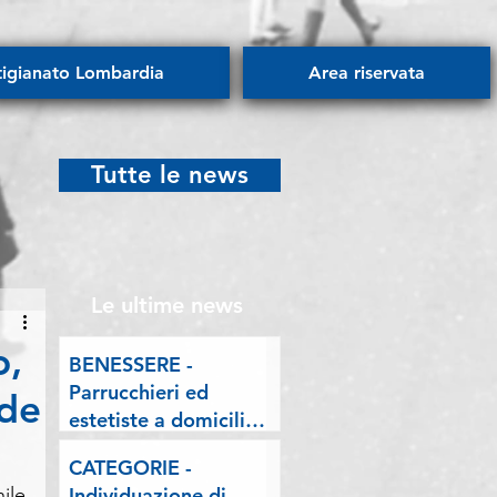
tigianato Lombardia
Area riservata
Tutte le news
Le ultime news
o,
BENESSERE -
Parrucchieri ed
ide
estetiste a domicilio.
Esposto delle
CATEGORIE -
Associazioni artigiane
le 
Individuazione di