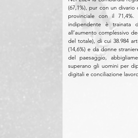
(67,1%), pur con un divario d
provinciale con il 71,4%.
indipendente è trainata 
all’aumento complessivo deg
del totale), di cui 38.984 a
(14,6%) e da donne straniere 
del paesaggio, abbigliamen
superano gli uomini per di
digitali e conciliazione lavoro