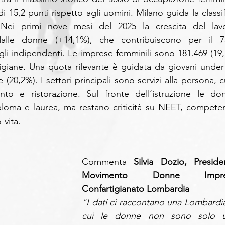
i 15,2 punti rispetto agli uomini. Milano guida la classifi
 Nei primi nove mesi del 2025 la crescita del lavo
dalle donne (+14,1%), che contribuiscono per il 7
li indipendenti. Le imprese femminili sono 181.469 (19,
rtigiane. Una quota rilevante è guidata da giovani under 
(20,2%). I settori principali sono servizi alla persona, cu
to e ristorazione. Sul fronte dell’istruzione le don
ploma e laurea, ma restano criticità su NEET, competen
-vita.
Commenta 
Silvia Dozio, Presiden
Movimento Donne Impres
Confartigianato Lombardia
"I dati ci raccontano una Lombardia 
cui le donne non sono solo u