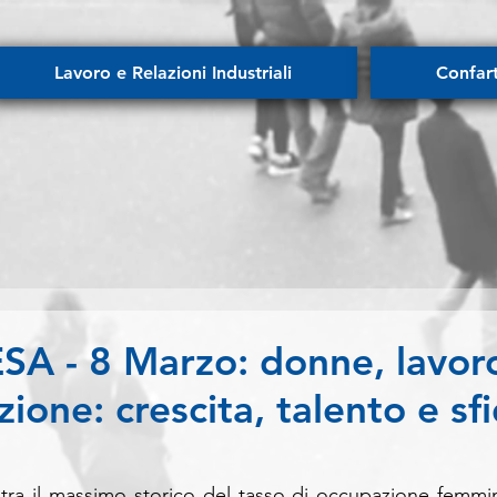
Lavoro e Relazioni Industriali
Confar
 - 8 Marzo: donne, lavor
zione: crescita, talento e sf
tra il massimo storico del tasso di occupazione femmini