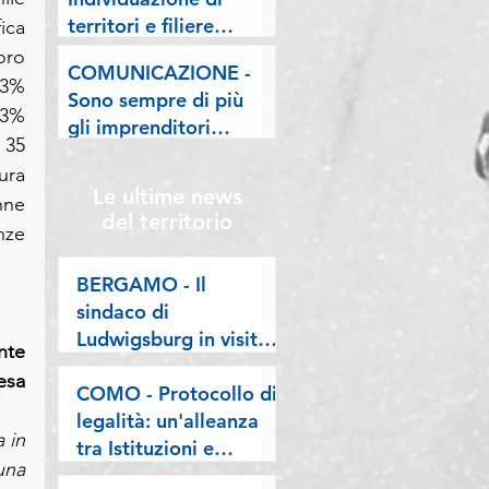
lombarde: "Le regole
territori e filiere
ca 
valgano per tutti"
pilota nell'ambito del
ro 
COMUNICAZIONE -
"Programma V.E.R.A.
3% 
Sono sempre di più
– Ecodesign etico e
3% 
gli imprenditori
valorizzazione delle
35 
stranieri in
filiere artigiane"
ra 
Lombardia, la nostra
Le ultime news
ne 
riflessione sulla
del territorio
ze 
stampa
BERGAMO - Il
sindaco di
Ludwigsburg in visita
te 
a Confartigianato
a 
Bergamo: si rafforza
COMO - Protocollo di
una collaborazione
legalità: un'alleanza
in 
lunga oltre vent’anni
tra Istituzioni e
na 
imprese per difendere