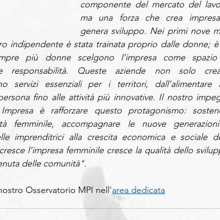
componente del mercato del lavor
ma una forza che crea impresa
genera sviluppo. Nei primi nove me
oro indipendente è stata trainata proprio dalle donne; è 
empre più donne scelgono l’impresa come spazio 
e responsabilità. Queste aziende non solo crea
servizi essenziali per i territori, dall’alimentare al
 persona fino alle attività più innovative. Il nostro impeg
presa è rafforzare questo protagonismo: sostene
ialità femminile, accompagnare le nuove generazioni
elle imprenditrici alla crescita economica e sociale del
esce l’impresa femminile cresce la qualità dello svilupp
tenuta delle comunità".
 nostro Osservatorio MPI nell'
area dedicata