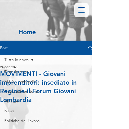
Home
Post
Tutte le news
24 gen 2025
Tutte le news
MOVIMENTI - Giovani
imprenditori: insediato in
M.I.A. Lombardia
Regione il Forum Giovani
News dal territorio
Lombardia
MITICA
News
Politiche del Lavoro