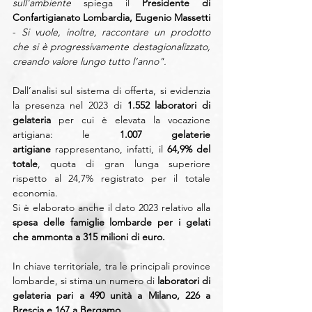
sull'ambiente
 spiega il 
Presidente di 
Confartigianato Lombardia, Eugenio Massetti 
- 
Si vuole, inoltre, raccontare un prodotto 
che si è progressivamente destagionalizzato, 
creando valore lungo tutto l’anno".
Dall’analisi sul sistema di offerta, si evidenzia 
la presenza nel 2023 di 
1.552 laboratori di 
gelateria 
per cui è elevata la vocazione 
artigiana: le 
1.007 gelaterie 
artigiane
 rappresentano, infatti, il 
64,9% del 
totale
, quota di gran lunga superiore 
rispetto al 24,7% registrato per il totale 
economia. 
Si è elaborato anche il dato 2023 relativo alla 
spesa delle famiglie lombarde per i gelati 
che ammonta a 315 milioni di euro.
In chiave territoriale, tra le principali province 
lombarde, si stima un numero di 
laboratori di 
gelateria pari a 490 unità a Milano, 226 a 
Brescia e 167 a Bergamo. 