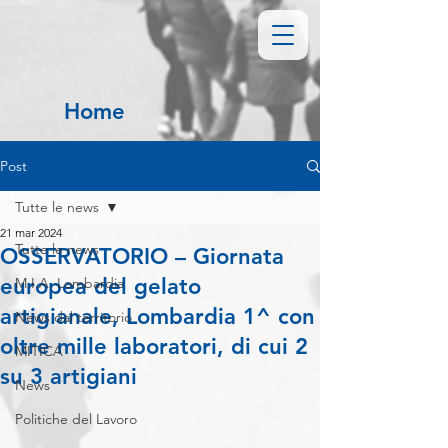
Home
Post
Tutte le news
21 mar 2024
Tutte le news
OSSERVATORIO – Giornata
europea del gelato
M.I.A. Lombardia
artigianale, Lombardia 1^ con
News dal territorio
oltre mille laboratori, di cui 2
MITICA
su 3 artigiani
News
Politiche del Lavoro