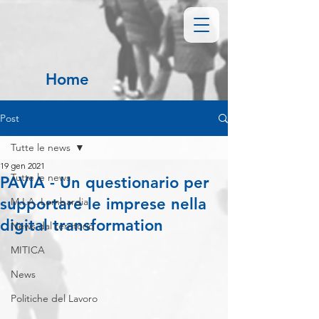
Home
Post
Tutte le news
19 gen 2021
Tutte le news
PAVIA - Un questionario per
supportare le imprese nella
M.I.A. Lombardia
digital transformation
News dal territorio
MITICA
News
Politiche del Lavoro