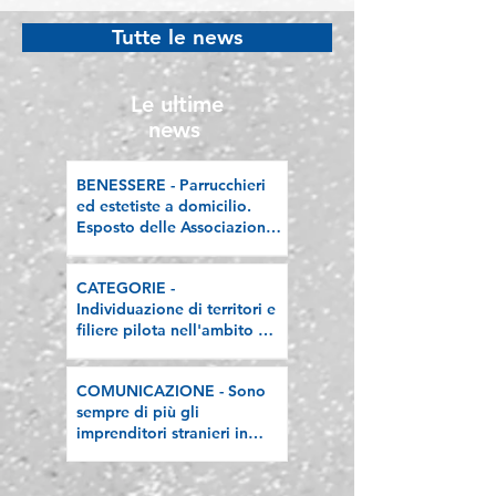
difendere l'economia
Welfare Champi
Tutte le news
“sana”
premiata a Rom
l’attestato Welf
PMI 2026
Le ultime
news
BENESSERE - Parrucchieri
ed estetiste a domicilio.
Esposto delle Associazioni
artigiane lombarde: "Le
regole valgano per tutti"
CATEGORIE -
Individuazione di territori e
filiere pilota nell'ambito del
"Programma V.E.R.A. –
Ecodesign etico e
COMUNICAZIONE - Sono
valorizzazione delle filiere
sempre di più gli
artigiane"
imprenditori stranieri in
Lombardia, la nostra
riflessione sulla stampa