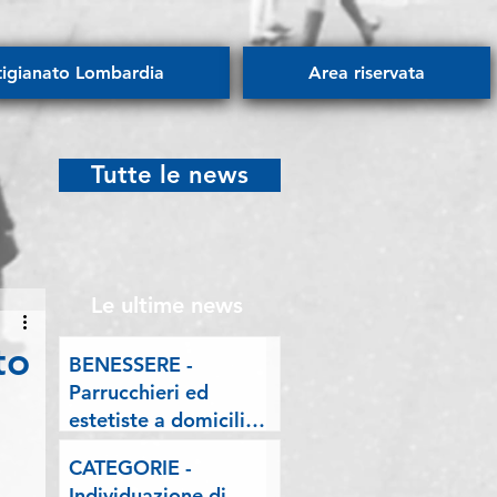
tigianato Lombardia
Area riservata
Tutte le news
Le ultime news
to
BENESSERE -
Parrucchieri ed
estetiste a domicilio.
Esposto delle
CATEGORIE -
Associazioni artigiane
Individuazione di