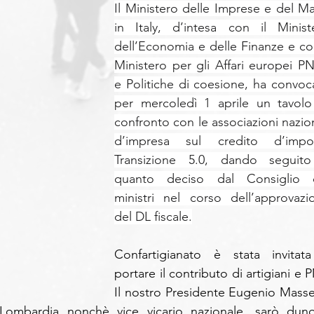
Il Ministero delle Imprese e del Ma
in Italy, d’intesa con il Ministe
dell’Economia e delle Finanze e con 
Ministero per gli Affari europei PN
e Politiche di coesione, ha convoca
per mercoledì 1 aprile un tavolo 
confronto con le associazioni naziona
d’impresa sul credito d’impos
Transizione 5.0, dando seguito
quanto deciso dal Consiglio d
ministri nel corso dell’approvazio
del DL fiscale.
Confartigianato è stata invitata
portare il contributo di artigiani e P
Il nostro Presidente Eugenio Massett
 Lombardia nonchè vice vicario nazionale, sarò dunq