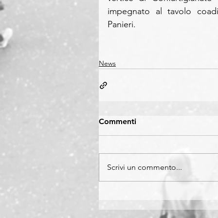
impegnato al tavolo coadi
Panieri. 
News
Commenti
Scrivi un commento...