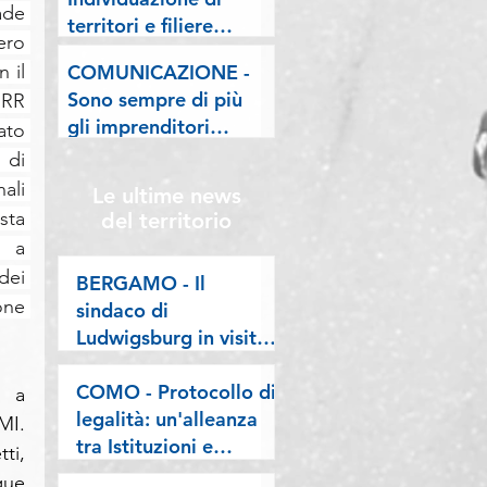
lombarde: "Le regole
de 
territori e filiere
valgano per tutti"
ro 
pilota nell'ambito del
il 
COMUNICAZIONE -
"Programma V.E.R.A.
Sono sempre di più
RR 
– Ecodesign etico e
gli imprenditori
to 
valorizzazione delle
stranieri in
di 
filiere artigiane"
Lombardia, la nostra
li 
Le ultime news
riflessione sulla
ta 
del territorio
stampa
 a 
ei 
BERGAMO - Il
ne 
sindaco di
Ludwigsburg in visita
a Confartigianato
Bergamo: si rafforza
COMO - Protocollo di
 a 
una collaborazione
legalità: un'alleanza
MI. 
lunga oltre vent’anni
tra Istituzioni e
i, 
imprese per difendere
ue 