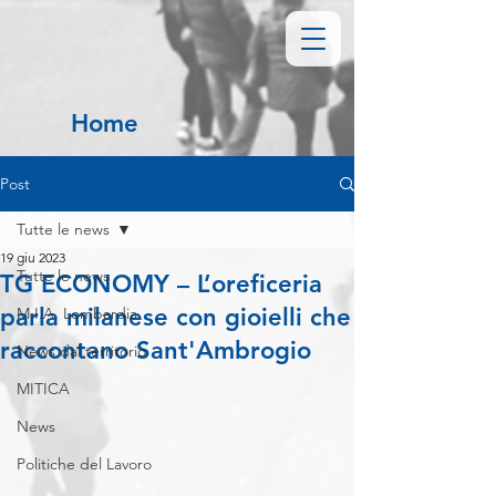
Home
Post
Tutte le news
19 giu 2023
Tutte le news
TG ECONOMY – L’oreficeria
parla milanese con gioielli che
M.I.A. Lombardia
raccontano Sant'Ambrogio
News dal territorio
MITICA
News
Politiche del Lavoro