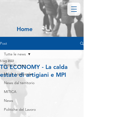
Home
Post
Tutte le news
5 lug 2022
Tutte le news
TG ECONOMY - La calda
estate di artigiani e MPI
M.I.A. Lombardia
News dal territorio
MITICA
News
Politiche del Lavoro