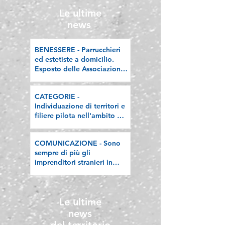
valorizzazione delle
Le ultime
filiere artigiane"
news
BENESSERE - Parrucchieri
ed estetiste a domicilio.
Esposto delle Associazioni
artigiane lombarde: "Le
regole valgano per tutti"
CATEGORIE -
Individuazione di territori e
filiere pilota nell'ambito del
"Programma V.E.R.A. –
Ecodesign etico e
COMUNICAZIONE - Sono
valorizzazione delle filiere
sempre di più gli
artigiane"
imprenditori stranieri in
Lombardia, la nostra
riflessione sulla stampa
Le ultime
news
del territorio