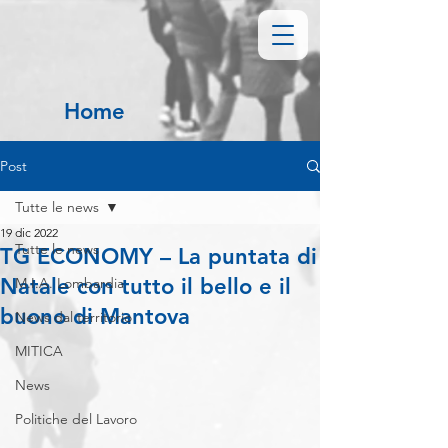
Home
Post
Tutte le news
19 dic 2022
Tutte le news
TG ECONOMY – La puntata di
Natale con tutto il bello e il
M.I.A. Lombardia
buono di Mantova
News dal territorio
MITICA
News
Politiche del Lavoro