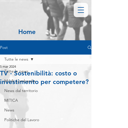
Home
Post
Tutte le news
5 mar 2024
Tutte le news
TV - Sostenibilità: costo o
investimento per competere?
M.I.A. Lombardia
News dal territorio
MITICA
News
Politiche del Lavoro