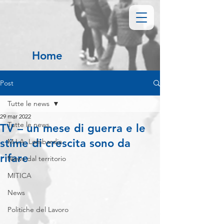
Home
Post
Tutte le news
29 mar 2022
Tutte le news
TV – un mese di guerra e le
stime di crescita sono da
M.I.A. Lombardia
rifare
News dal territorio
MITICA
News
Politiche del Lavoro