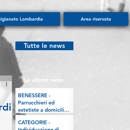
tigianato Lombardia
Area riservata
Tutte le news
Le ultime news
BENESSERE -
Parrucchieri ed
rdi
estetiste a domicilio.
Esposto delle
CATEGORIE -
Associazioni artigiane
Individuazione di