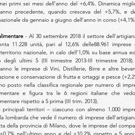
ei primi sei mesi dell’anno del +6,4%. Dinamica miglio
 l'anno precedente, quando cresceva del +5,7%, e del
o nazionale da gennaio a giugno dell’anno in corso (+4,1%
alimentare 
- Al 30 settembre 2018 il settore dell'artigian
nta 11.228 unità, pari al 12,6% delle88.961 imprese d
 territorio nazionale, in calo dell’1,0% su base annua ed 
degli ultimi 5 (III trimestre 2013-III trimestre 2018). 
nno le imprese di Vini, Distillerie, Birre e altre bevan
azione e conservazione di frutta e ortaggi e pesce (+2,2%
o posto nella classifica regionale per numero di impre
mentare e figura tra le 6 regioni italiane che vedo
mentare rispetto a 5 prima (III trim. 2013). 
28 principali territori – ciascuno con almeno 1.000 impre
la lombarda che vede il numero di imprese dell’artigiana
tta della provincia di Milano, dove le imprese del compar
 +0,7% nell'ultimo anno e del +10,2% rispetto a 5 anni f