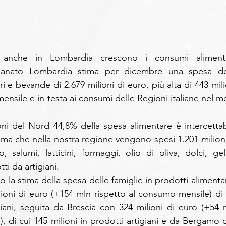
 anche in Lombardia crescono i consumi alimentar
igianato Lombardia stima per dicembre una spesa del
ri e bevande di 2.679 milioni di euro, più alta di 443 mili
nsile e in testa ai consumi delle Regioni italiane nel me
ni del Nord 44,8% della spesa alimentare è intercettabi
tima che nella nostra regione vengono spesi 1.201 milioni 
salumi, latticini, formaggi, olio di oliva, dolci, gelat
ti da artigiani.
o la stima della spesa delle famiglie in prodotti alimentar
ni di euro (+154 mln rispetto al consumo mensile) di c
giani, seguita da Brescia con 324 milioni di euro (+54 m
, di cui 145 milioni in prodotti artigiani e da Bergamo c