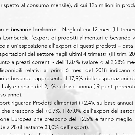
rispetto al consumo mensile), di cui 125 milioni in prodot
ari e bevande lombarde 
- Negli ultimi 12 mesi (III trimes
la Lombardia l’export di prodotti alimentari e bevande va
lcola un’esposizione all’export di questi prodotti – data d
sportazioni del settore negli ultimi 4 trimestri (III trim. 2
giunto a prezzi correnti - dell’1,87% (valore < al 2,28% me
disponibili relativi ai primi 6 mesi del 2018 indicano c
ari e bevande rappresenta il 17,9% delle esportazioni del
Italy e cresce del 2,1% su base annua (-9 punti percentua
rso anno). 
port riguarda Prodotti alimentari (+2,4% su base annua) e 
che crescono del +0,7%. Il 67,0% dell’export del settore
Unione Europea che crescono del +2,5% e fanno meglio d
Ue a 28 (il restante 33,0% dell’export).