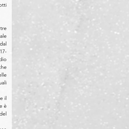
ti 
tre 
le 
al 
017-
dio 
he 
le 
li 
il 
 è 
el 