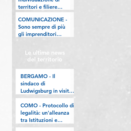
lombarde: "Le regole
territori e filiere
valgano per tutti"
pilota nell'ambito del
COMUNICAZIONE -
"Programma V.E.R.A.
Sono sempre di più
– Ecodesign etico e
gli imprenditori
valorizzazione delle
stranieri in
filiere artigiane"
Lombardia, la nostra
Le ultime news
riflessione sulla
del territorio
stampa
BERGAMO - Il
sindaco di
Ludwigsburg in visita
a Confartigianato
Bergamo: si rafforza
COMO - Protocollo di
una collaborazione
legalità: un'alleanza
lunga oltre vent’anni
tra Istituzioni e
imprese per difendere