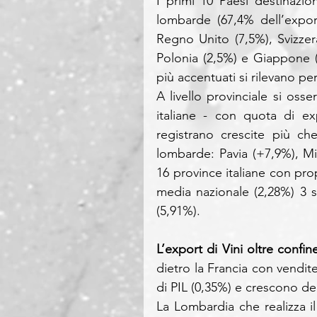
I primi 10 Paesi destinazio
lombarde (67,4% dell’export
Regno Unito (7,5%), Svizzera
Polonia (2,5%) e Giappone 
più accentuati si rilevano pe
A livello provinciale si osse
italiane - con quota di ex
registrano crescite più ch
lombarde: Pavia (+7,9%), M
16 province italiane con pro
media nazionale (2,28%) 3 
(5,91%).
L’export di Vini oltre confin
dietro la Francia con vendit
di PIL (0,35%) e crescono de
La Lombardia che realizza il