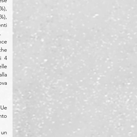
se 
), 
), 
ti 
.
ce 
he 
 4 
le 
la 
va 
’Ue 
to 
un 