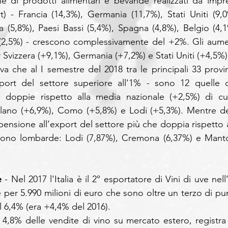
ne di prodotti alimentari e bevande realizzati da impre
) - Francia (14,3%), Germania (11,7%), Stati Uniti (9,0%
 (5,8%), Paesi Bassi (5,4%), Spagna (4,8%), Belgio (4,1%
(2,5%) - crescono complessivamente del +2%. Gli aumen
r Svizzera (+9,1%), Germania (+7,2%) e Stati Uniti (+4,5%)
rva che al I semestre del 2018 tra le principali 33 provin
port del settore superiore all'1% - sono 12 quelle c
e doppie rispetto alla media nazionale (+2,5%) di cui
ilano (+6,9%), Como (+5,8%) e Lodi (+5,3%). Mentre del
pensione all’export del settore più che doppia rispetto al
sono lombarde: Lodi (7,87%), Cremona (6,37%) e Manto
e 
- Nel 2017 l'Italia è il 2° esportatore di Vini di uve nell
e per 5.990 milioni di euro che sono oltre un terzo di pun
l 6,4% (era +4,4% del 2016). 
 4,8% delle vendite di vino su mercato estero, registra 