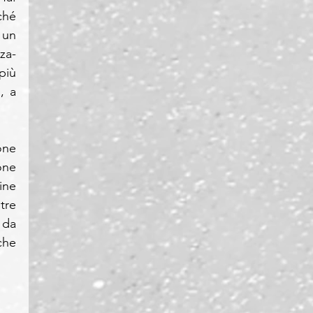
hé 
un 
za-
iù 
 a 
ne 
ne 
ne 
re 
da 
he 