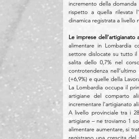
incremento della domanda n
rispetto a quella rilevata
dinamica registrata a livell
Le imprese dell’artigianato 
alimentare in Lombardia co
settore dislocate su tutto il
salita dello 0,7% nel corso 
controtendenza nell’ultimo a
(+6,9%) e quelle della Lavor
La Lombardia occupa il prim
artigiane del comparto ali
incrementare l’artigianato ali
A livello provinciale tra i 
artigiane – ne troviamo 1 so
alimentare aumentare, si tra
registrano una crescita del