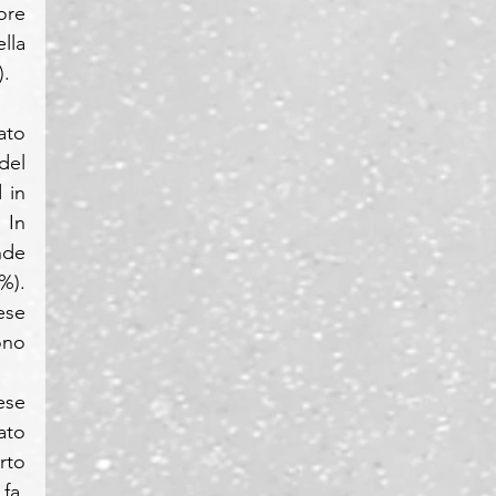
re 
la 
).
ato 
el 
in 
In 
de 
). 
se 
no 
se 
to 
to 
a. 