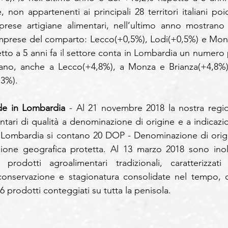
 non appartenenti ai principali 28 territori italiani poic
ese artigiane alimentari, nell’ultimo anno mostrano 
mprese del comparto: Lecco(+0,5%), Lodi(+0,5%) e Mon
tto a 5 anni fa il settore conta in Lombardia un numero p
ilano, anche a Lecco(+4,8%), a Monza e Brianza(+4,8%),
,3%).
de in Lombardia 
- Al 21 novembre 2018 la nostra regio
tari di qualità a denominazione di origine e a indicazio
n Lombardia si contano 20 DOP - Denominazione di origi
zione geografica protetta. Al 13 marzo 2018 sono inolt
rodotti agroalimentari tradizionali, caratterizzati 
conservazione e stagionatura consolidate nel tempo, c
 prodotti conteggiati su tutta la penisola.