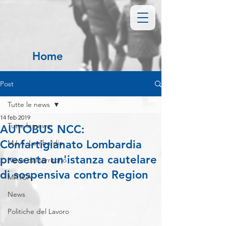
Home
Post
Tutte le news
14 feb 2019
Tutte le news
AUTOBUS NCC:
Confartigianato Lombardia
M.I.A. Lombardia
presenta un'istanza cautelare
News dal territorio
di sospensiva contro Region
MITICA
News
Politiche del Lavoro