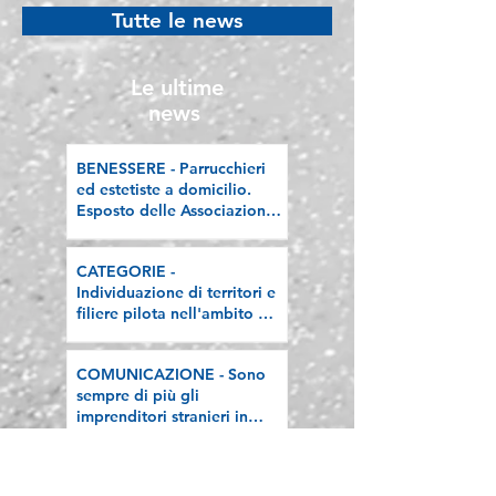
nell'ambito del
Lombardia, la n
Tutte le news
"Programma V.E.R.A. –
riflessione sull
Ecodesign etico e
valorizzazione delle
Le ultime
filiere artigiane"
news
BENESSERE - Parrucchieri
ed estetiste a domicilio.
Esposto delle Associazioni
artigiane lombarde: "Le
regole valgano per tutti"
CATEGORIE -
Individuazione di territori e
filiere pilota nell'ambito del
"Programma V.E.R.A. –
Ecodesign etico e
COMUNICAZIONE - Sono
valorizzazione delle filiere
sempre di più gli
artigiane"
imprenditori stranieri in
Lombardia, la nostra
riflessione sulla stampa