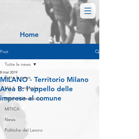
Home
Post
Tutte le news
8 mar 2019
Tutte le news
MILANO - Territorio Milano
Area B: l’appello delle
M.I.A. Lombardia
imprese al comune
News dal territorio
MITICA
News
Politiche del Lavoro