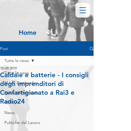
Home
Post
Tutte le news
10 ott 2019
Tutte le news
Caldaie e batterie - I consigli
degli imprenditori di
M.I.A. Lombardia
Confartigianato a Rai3 e
News dal territorio
Radio24
MITICA
News
Politiche del Lavoro