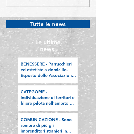
Individuazione di
Sono sempre di 
territori e filiere pilota
imprenditori str
nell'ambito del
Lombardia, la n
Tutte le news
"Programma V.E.R.A. –
riflessione sull
Ecodesign etico e
valorizzazione delle
Le ultime
filiere artigiane"
news
BENESSERE - Parrucchieri
ed estetiste a domicilio.
Esposto delle Associazioni
artigiane lombarde: "Le
regole valgano per tutti"
CATEGORIE -
Individuazione di territori e
filiere pilota nell'ambito del
"Programma V.E.R.A. –
Ecodesign etico e
COMUNICAZIONE - Sono
valorizzazione delle filiere
sempre di più gli
artigiane"
imprenditori stranieri in