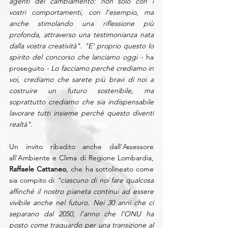
agenti del cambiamento: non solo con i 
vostri comportamenti, con l’esempio, ma 
anche stimolando una riflessione più 
profonda, attraverso una testimonianza nata 
dalla vostra creatività". "E' proprio questo lo 
spirito del concorso che lanciamo oggi - 
ha 
proseguito
 - Lo facciamo perché crediamo in 
voi, crediamo che sarete più bravi di noi a 
costruire un futuro sostenibile, ma 
soprattutto crediamo che sia indispensabile 
lavorare tutti insieme perché questo diventi 
realtà".
Un invito ribadito anche dall'Assessore 
all'Ambiente e Clima di Regione Lombardia, 
Raffaele Cattaneo
, che ha sottolineato come 
sia compito di 
"ciascuno di noi fare qualcosa 
affinché il nostro pianeta continui ad essere 
vivibile anche nel futuro. Nei 30 anni che ci 
separano dal 2050, l'anno che l'ONU ha 
posto come traguardo per una transizione al 