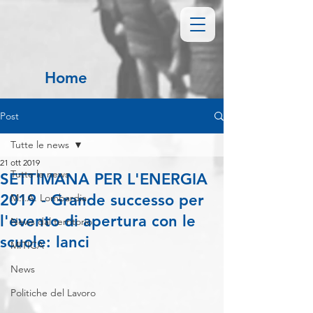
Home
Post
Tutte le news
21 ott 2019
Tutte le news
SETTIMANA PER L'ENERGIA
2019 - Grande successo per
M.I.A. Lombardia
l'evento di apertura con le
News dal territorio
scuole: lanci
MITICA
News
Politiche del Lavoro