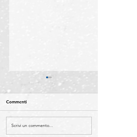
Commenti
Scrivi un commento...
CATEGORIE -
COMUNICAZIO
Individuazione di
Sono sempre di 