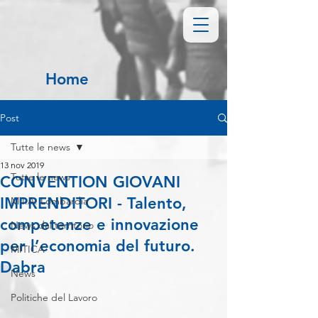
Home
Post
Tutte le news
13 nov 2019
Tutte le news
CONVENTION GIOVANI
IMPRENDITORI - Talento,
M.I.A. Lombardia
competenze e innovazione
News dal territorio
per l’economia del futuro.
MITICA
Dabra
News
Politiche del Lavoro