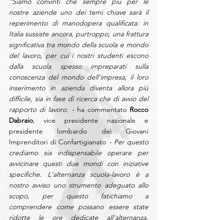
"Siamo convinti che sempre più per le 
nostre aziende uno dei temi chiave sarà il 
reperimento di manodopera qualificata: in 
Italia sussiste ancora, purtroppo, una frattura 
significativa tra mondo della scuola e mondo 
del lavoro, per cui i nostri studenti escono 
dalla scuola spesso impreparati sulla 
conoscenza del mondo dell'impresa; il loro 
inserimento in azienda diventa allora più 
difficile, sia in fase di ricerca che di avvio del 
rapporto di lavoro. -
 ha commentato 
Rocco 
Dabraio
, vice presidente nazionale e 
presidente lombardo dei Giovani 
Imprenditori di Confartigianato 
- Per questo 
crediamo sia indispensabile operare per 
avvicinare questi due mondi con iniziative 
specifiche. L'alternanza scuola-lavoro è a 
nostro avviso uno strumento adeguato allo 
scopo, per questo fatichiamo a 
comprendere come possano essere state 
ridotte le ore dedicate all'alternanza, 