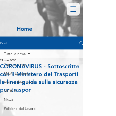
Home
Post
Tutte le news
21 mar 2020
Tutte le news
CORONAVIRUS - Sottoscritte
con il Ministero dei Trasporti
M.I.A. Lombardia
le linee guida sulla sicurezza
News dal territorio
per traspor
MITICA
News
Politiche del Lavoro