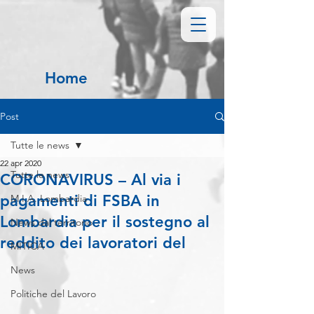
Home
Post
Tutte le news
22 apr 2020
Tutte le news
CORONAVIRUS – Al via i
pagamenti di FSBA in
M.I.A. Lombardia
Lombardia per il sostegno al
News dal territorio
reddito dei lavoratori del
MITICA
News
Politiche del Lavoro