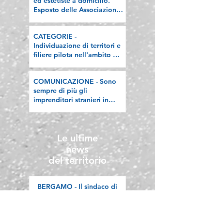
ed estetiste a domicilio.
Esposto delle Associazioni
artigiane lombarde: "Le
regole valgano per tutti"
CATEGORIE -
Individuazione di territori e
filiere pilota nell'ambito del
"Programma V.E.R.A. –
Ecodesign etico e
COMUNICAZIONE - Sono
valorizzazione delle filiere
sempre di più gli
artigiane"
imprenditori stranieri in
Lombardia, la nostra
riflessione sulla stampa
Le ultime
news
del territorio
BERGAMO - Il sindaco di
Ludwigsburg in visita a
Confartigianato Bergamo:
si rafforza una