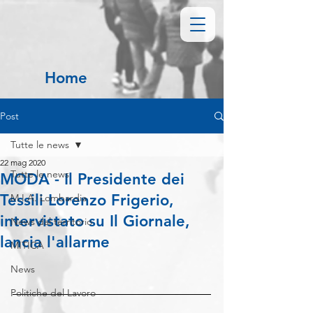
Home
Post
Tutte le news
22 mag 2020
Tutte le news
MODA - Il Presidente dei
Tessili Lorenzo Frigerio,
M.I.A. Lombardia
intervistato su Il Giornale,
News dal territorio
lancia l'allarme
MITICA
News
Politiche del Lavoro